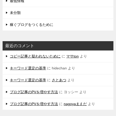
最低情報
未分類
稼ぐブログをつくるために
最近のコメント
コピー記事と疑われないために
に
マサton
より
キーワード選定の基準
に
hidechan
より
キーワード選定の基準
に
さとあつ
より
ブログ記事のPVを増やす方法
に
ヨッシー
より
ブログ記事のPVを増やす方法
に
nagoyaまえだ
より