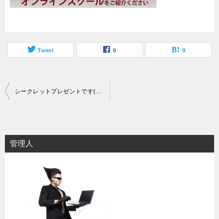
Tweet
0
0
投
シークレットプレゼントです(全４つ・51時間のセミナー他)
稿
ナ
ビ
管理人
ゲ
ー
シ
ョ
ン