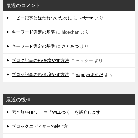
最近のコメント
コピー記事と疑われないために
に
マサton
より
キーワード選定の基準
に
hidechan
より
キーワード選定の基準
に
さとあつ
より
ブログ記事のPVを増やす方法
に
ヨッシー
より
ブログ記事のPVを増やす方法
に
nagoyaまえだ
より
最近の投稿
完全無料HPテーマ「WEBつく」を紹介します
ブロックエディターの使い方