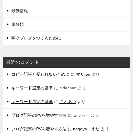
最低情報
未分類
稼ぐブログをつくるために
最近のコメント
コピー記事と疑われないために
に
マサton
より
キーワード選定の基準
に
hidechan
より
キーワード選定の基準
に
さとあつ
より
ブログ記事のPVを増やす方法
に
ヨッシー
より
ブログ記事のPVを増やす方法
に
nagoyaまえだ
より