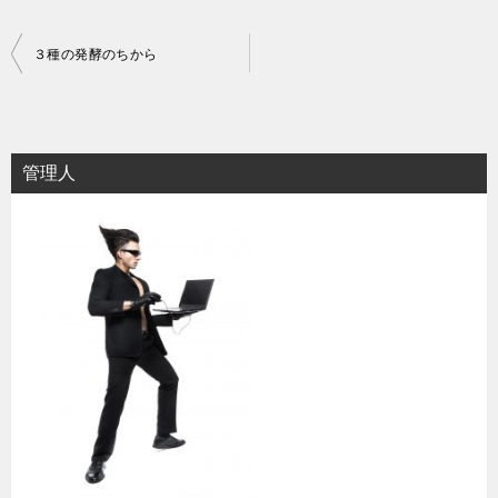
投
３種の発酵のちから
稿
ナ
ビ
管理人
ゲ
ー
シ
ョ
ン