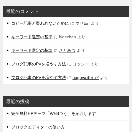
最近のコメント
コピー記事と疑われないために
に
マサton
より
キーワード選定の基準
に
hidechan
より
キーワード選定の基準
に
さとあつ
より
ブログ記事のPVを増やす方法
に
ヨッシー
より
ブログ記事のPVを増やす方法
に
nagoyaまえだ
より
最近の投稿
完全無料HPテーマ「WEBつく」を紹介します
ブロックエディターの使い方