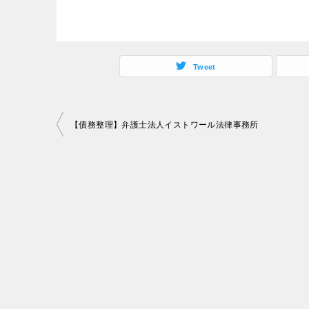
Tweet
投
【債務整理】弁護士法人イストワール法律事務所
稿
ナ
ビ
ゲ
ー
シ
ョ
ン