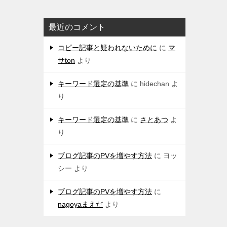
最近のコメント
コピー記事と疑われないために
に
マ
サton
より
キーワード選定の基準
に
hidechan
よ
り
キーワード選定の基準
に
さとあつ
よ
り
ブログ記事のPVを増やす方法
に
ヨッ
シー
より
ブログ記事のPVを増やす方法
に
nagoyaまえだ
より