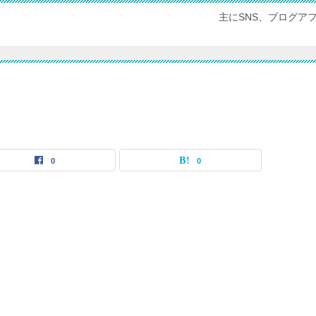
主にSNS、ブログア
0
0