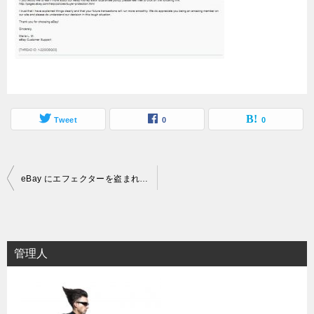
Tweet
0
0
投
eBay にエフェクターを盗まれました！！ 激怒です！！
稿
ナ
ビ
管理人
ゲ
ー
シ