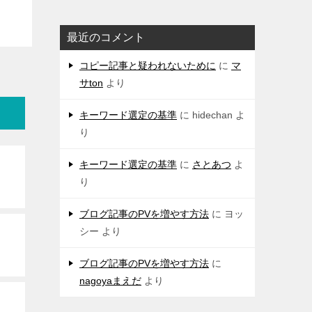
最近のコメント
コピー記事と疑われないために
に
マ
サton
より
キーワード選定の基準
に
hidechan
よ
り
キーワード選定の基準
に
さとあつ
よ
り
ブログ記事のPVを増やす方法
に
ヨッ
シー
より
ブログ記事のPVを増やす方法
に
nagoyaまえだ
より