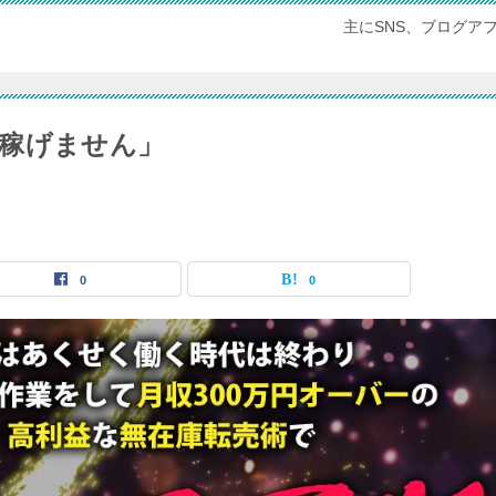
主にSNS、ブログア
稼げません」
0
0