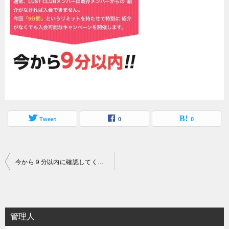
Tweet
0
0
投
今から９分以内に確認してください
稿
ナ
ビ
管理人
ゲ