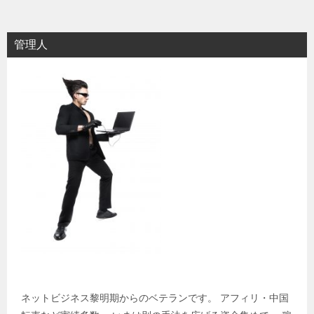
ナ
ビ
管理人
ゲ
ー
シ
ョ
ン
ネットビジネス黎明期からのベテランです。 アフィリ・中国