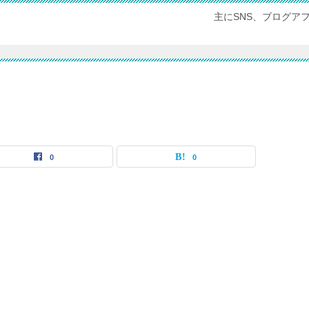
主にSNS、ブログア
0
0