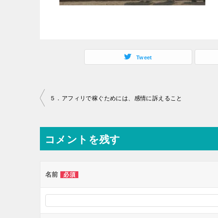
Tweet
投
５．アフィリで稼ぐためには、感情に訴えること
稿
ナ
コメントを残す
ビ
ゲ
ー
名前
必須
シ
ョ