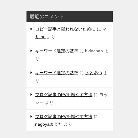
最近のコメント
コピー記事と疑われないために
に
マ
サton
より
キーワード選定の基準
に
hidechan
よ
り
キーワード選定の基準
に
さとあつ
よ
り
ブログ記事のPVを増やす方法
に
ヨッ
シー
より
ブログ記事のPVを増やす方法
に
nagoyaまえだ
より