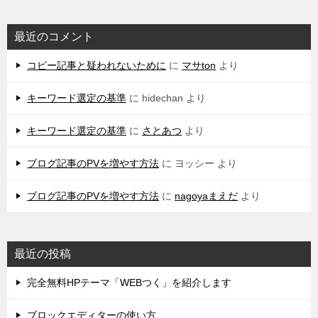
最近のコメント
コピー記事と疑われないために
に
マサton
より
キーワード選定の基準
に
hidechan
より
キーワード選定の基準
に
さとあつ
より
ブログ記事のPVを増やす方法
に
ヨッシー
より
ブログ記事のPVを増やす方法
に
nagoyaまえだ
より
最近の投稿
完全無料HPテーマ「WEBつく」を紹介します
ブロックエディターの使い方