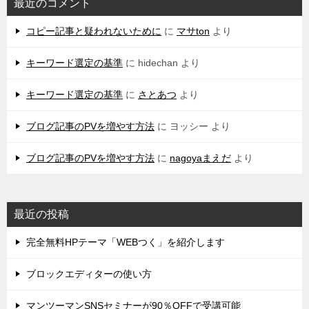
最近のコメント
コピー記事と疑われないために
に
マサton
より
キーワード選定の基準
に
hidechan
より
キーワード選定の基準
に
さとあつ
より
ブログ記事のPVを増やす方法
に
ヨッシー
より
ブログ記事のPVを増やす方法
に
nagoyaまえだ
より
最近の投稿
完全無料HPテーマ「WEBつく」を紹介します
ブロックエディターの使い方
マンツーマンSNSセミナーが90％OFFで受講可能