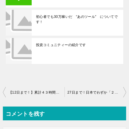
初心者でも30万稼いだ “あのツール” についてで
す！
投資コミュニティーの紹介です
投
【12日まで！】累計４３時間３８分の総額２２５万円相当のインターネットビジネスレジェンダリーラーニングビデオを無料配布！
27日まで！日本でわずか「２人」しか知らない 稼ぐ情報
稿
ナ
コメントを残す
ビ
ゲ