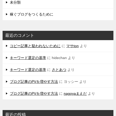
未分類
稼ぐブログをつくるために
最近のコメント
コピー記事と疑われないために
に
マサton
より
キーワード選定の基準
に
hidechan
より
キーワード選定の基準
に
さとあつ
より
ブログ記事のPVを増やす方法
に
ヨッシー
より
ブログ記事のPVを増やす方法
に
nagoyaまえだ
より
最近の投稿