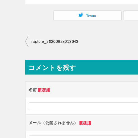
Tweet
投
rapture_20200628013643
稿
ナ
コメントを残す
ビ
ゲ
ー
名前
必須
シ
ョ
ン
メール（公開されません）
必須