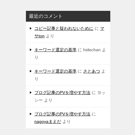
最近のコメント
コピー記事と疑われないために
に
マ
サton
より
キーワード選定の基準
に
hidechan
よ
り
キーワード選定の基準
に
さとあつ
よ
り
ブログ記事のPVを増やす方法
に
ヨッ
シー
より
ブログ記事のPVを増やす方法
に
nagoyaまえだ
より