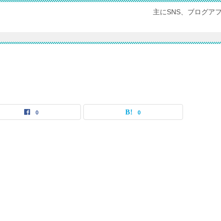
主にSNS、ブログア
0
0