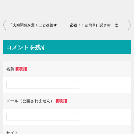
投
「夫婦関係を驚くほど改善する方法」比嘉晃司 未分類
必殺！！超簡単口説き術 太田健二 未分類です。
稿
ナ
コメントを残す
ビ
ゲ
名前
必須
ー
シ
ョ
ン
メール（公開されません）
必須
サイト