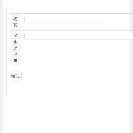
名
前
メ
ル
ア
ド
※