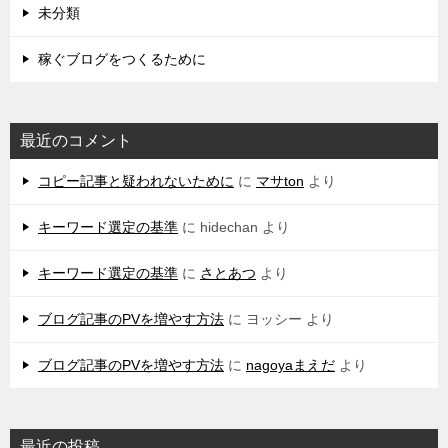
未分類
稼ぐブログをつくるために
最近のコメント
コピー記事と疑われないために
に
マサton
より
キーワード選定の基準
に
hidechan
より
キーワード選定の基準
に
さとあつ
より
ブログ記事のPVを増やす方法
に
ヨッシー
より
ブログ記事のPVを増やす方法
に
nagoyaまえだ
より
最近の投稿