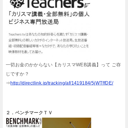
一切お金のかからない【カリスマWEB講義】って ご存
じですか？
⇒
http://directlink.jp/tracking/af/1419184/5jWTffDE/
２．ベンチマークＴＶ